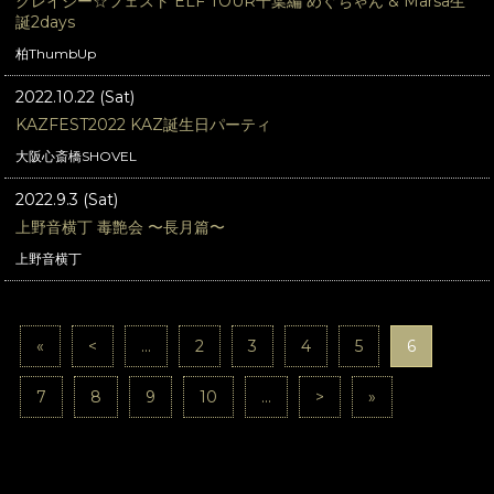
クレイジー☆フェスト ELF TOUR千葉編 めぐちゃん & Marsa生
誕2days
柏ThumbUp
2022.10.22 (Sat)
KAZFEST2022 KAZ誕生日パーティ
大阪心斎橋SHOVEL
2022.9.3 (Sat)
上野音横丁 毒艶会 〜長月篇〜
上野音横丁
«
<
...
2
3
4
5
6
7
8
9
10
...
>
»