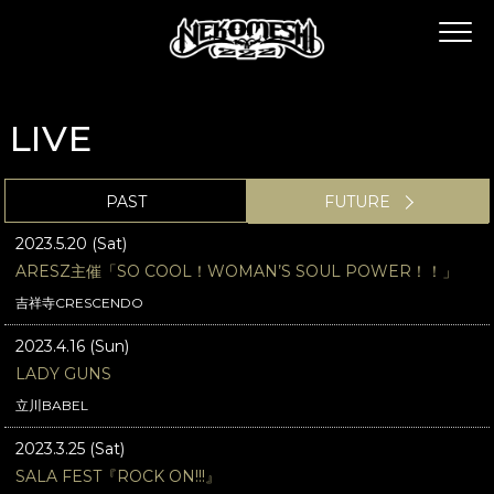
LIVE
PAST
FUTURE
2023.5.20 (Sat)
ARESZ主催「SO COOL！WOMAN’S SOUL POWER！！」
吉祥寺CRESCENDO
2023.4.16 (Sun)
LADY GUNS
立川BABEL
2023.3.25 (Sat)
SALA FEST『ROCK ON!!!』