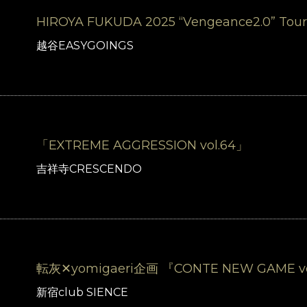
HIROYA FUKUDA 2025 “Vengeance2.0” Tour
越谷EASYGOINGS
「EXTREME AGGRESSION vol.64」
吉祥寺CRESCENDO
転灰✕yomigaeri企画 『CONTE NEW GAME vo
新宿club SIENCE