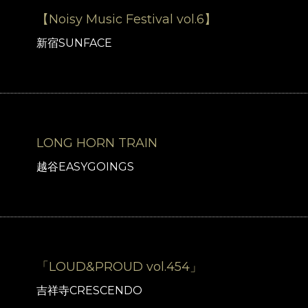
【Noisy Music Festival vol.6】
新宿SUNFACE
LONG HORN TRAIN
越谷EASYGOINGS
「LOUD&PROUD vol.454」
吉祥寺CRESCENDO