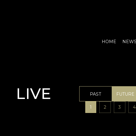
HOME
NEW
LIVE
PAST
FUTURE
1
2
3
4