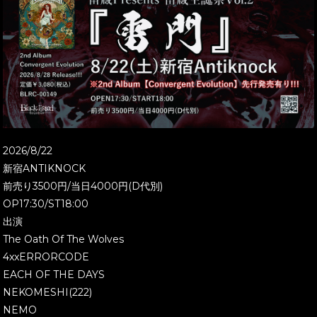
2026/8/22
新宿ANTIKNOCK
前売り3500円/当日4000円(D代別)
OP17:30/ST18:00
出演
The Oath Of The Wolves
4xxERRORCODE
EACH OF THE DAYS
NEKOMESHI(222)
NEMO