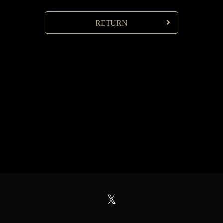
RETURN
𝕏