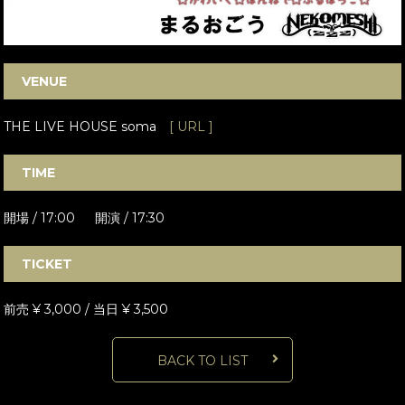
VENUE
THE LIVE HOUSE soma
[ URL ]
TIME
開場 / 17:00 開演 / 17:30
TICKET
前売 ¥ 3,000 / 当日 ¥ 3,500
BACK TO LIST