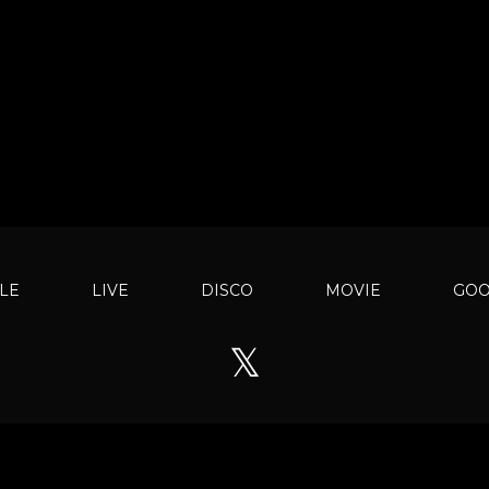
LE
LIVE
DISCO
MOVIE
GO
𝕏
© NEKOMESHI(222) All rights reserved.
Powered by
areMond