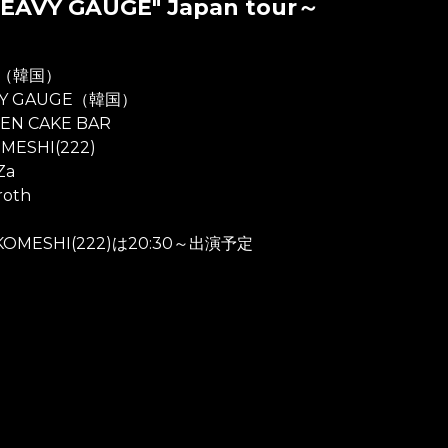
"HEAVY GAUGE" Japan tour～
19（韓国）
VY GAUGE（韓国）
EN CAKE BAR
MESHI(222)
Za
roth
OMESHI(222)は20:30～出演予定