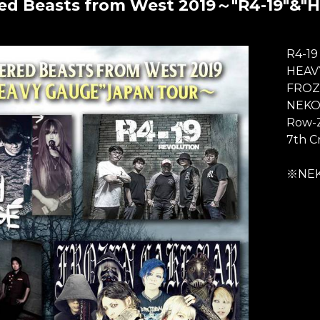
ed Beasts from West 2019～"R4-19"&
R4-
HEA
FROZ
NEKO
Row-
7th C
※NEK