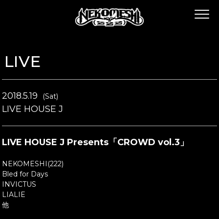
LIVE
2018.5.19
(Sat)
LIVE HOUSE J
LIVE HOUSE J Presents「CROWD vol.3」
NEKOMESHI(222)
Bled for Days
INVICTUS
LIALIE
他