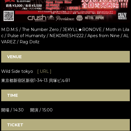
M.D.M.S / The Number Zero / JEKYLL★RONOVE / Moth in Lila
c / Pulse of Humanity / NEKOMESHI222 / Apes from Nine / AL
VAREZ / Rag Dollz
VENUE
Wild Side tokyo
[ URL ]
東京都新宿区新宿1-34-13 貝塚ビルB1
TIME
開場 / 14:30 開演 / 15:00
TICKET