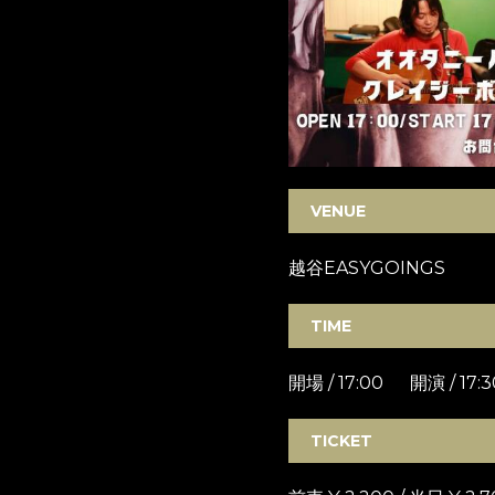
VENUE
越谷EASYGOINGS
TIME
開場 / 17:00 開演 / 17:3
TICKET