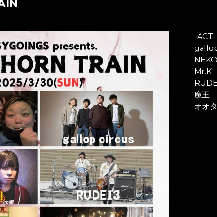
AIN
-ACT-
gallo
NEKO
Mr.K
RUDE
魔王
オオ