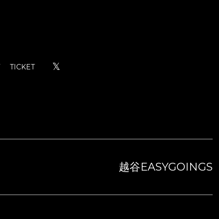
𝕏
TICKET
越谷EASYGOINGS