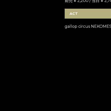
前売 ¥ 2,200 / 当日 ¥ 2,7
ACT
gallop circus NEK