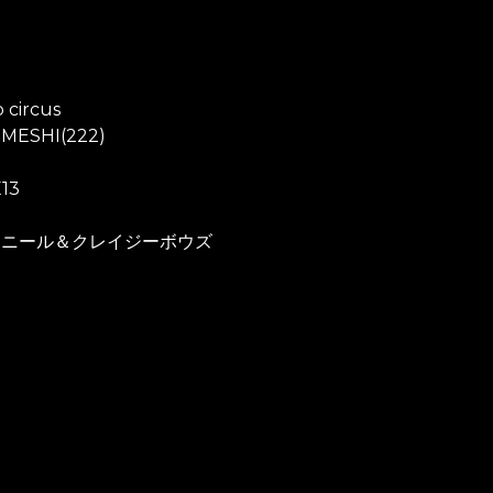
p circus
MESHI(222)
13
タニール＆クレイジーボウズ