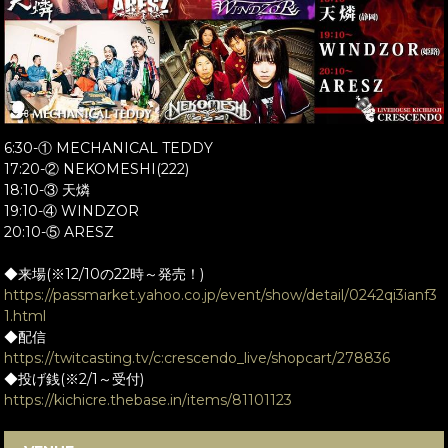
6:30-① MECHANICAL TEDDY
17:20-② NEKOMESHI(222)
18:10-③ 天燐
19:10-④ WINDZOR
20:10-⑤ ARESZ
◆来場(※12/10の22時～発売！)
https://passmarket.yahoo.co.jp/event/show/detail/0242qi3ianf3
1.html
◆配信
https://twitcasting.tv/c:crescendo_live/shopcart/278836
◆投げ銭(※2/1～受付)
https://kichicre.thebase.in/items/81101123