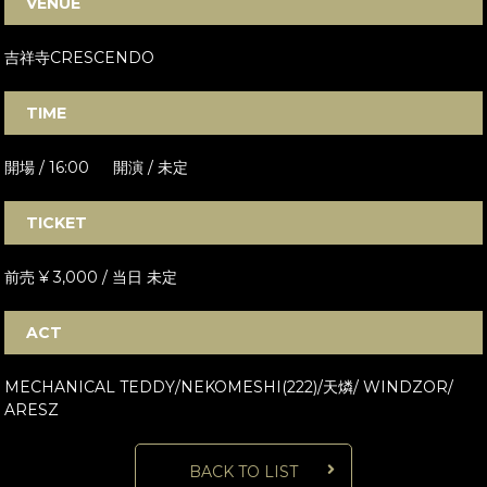
VENUE
吉祥寺CRESCENDO
TIME
開場 / 16:00 開演 / 未定
TICKET
前売 ¥ 3,000 / 当日 未定
ACT
MECHANICAL TEDDY/NEKOMESHI(222)/天燐/ WINDZOR/
ARESZ
BACK TO LIST