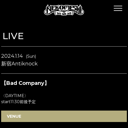
LIVE
2024.1.14
(Sun)
新宿Antiknock
【Bad Company】
〈DAYTIME〉
start11:30前後予定
VENUE